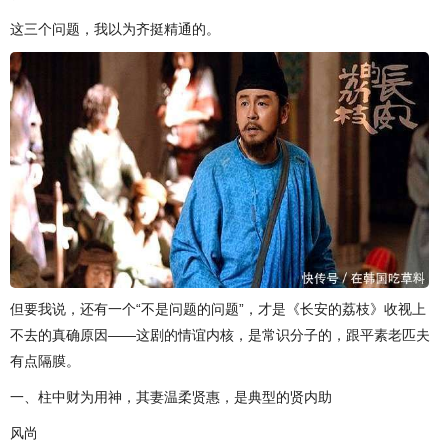
这三个问题，我以为齐挺精通的。
但要我说，还有一个“不是问题的问题”，才是《长安的荔枝》收视上
不去的真确原因——这剧的情谊内核，是常识分子的，跟平素老匹夫
有点隔膜。
一、柱中财为用神，其妻温柔贤惠，是典型的贤内助
风尚