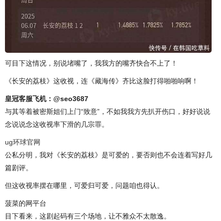
可目下这情况，别说堵嘴了，我我方的嘴齐快合不上了！
《长安的荔枝》这收视，连《藏海传》齐比这脸打得啪啪响啊！
皇冠客服飞机：@seo3687
与其等着被密斯姐们上门“致意”，不如我我方先扒开伤口，好好说说
念说说念这收视率下滑的几宗罪。
ug环球官网
公私分明，我对《长安的荔枝》是可爱的，要否则也不会连着写好几
篇剧评。
但这收视率摆在哪里，可爱归可爱，问题咱也得认。
菠菜的网平台
目下看来，这剧起码有三个场地，让不雅众不太散逸。