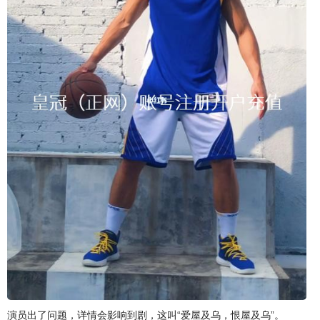
演员出了问题，详情会影响到剧，这叫“爱屋及乌，恨屋及乌”。