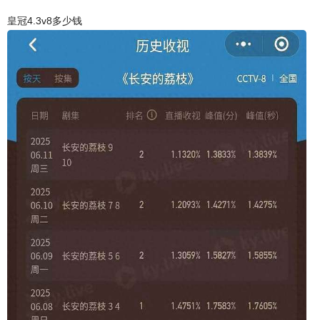
皇冠4.3v8多少钱