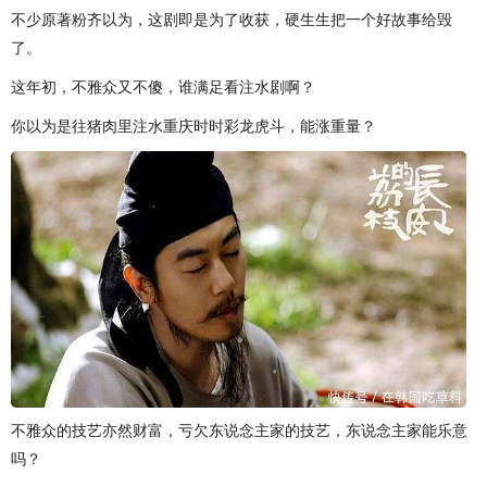
不少原著粉齐以为，这剧即是为了收获，硬生生把一个好故事给毁
了。
这年初，不雅众又不傻，谁满足看注水剧啊？
你以为是往猪肉里注水重庆时时彩龙虎斗，能涨重量？
不雅众的技艺亦然财富，亏欠东说念主家的技艺，东说念主家能乐意
吗？