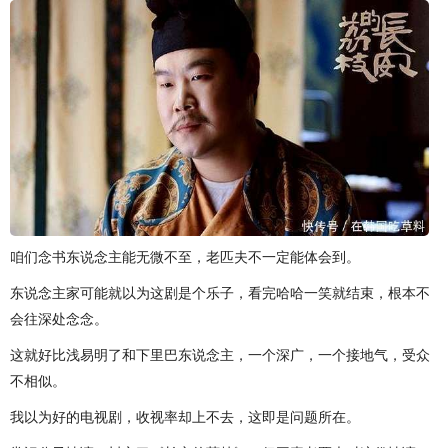
咱们念书东说念主能无微不至，老匹夫不一定能体会到。
东说念主家可能就以为这剧是个乐子，看完哈哈一笑就结束，根本不
会往深处念念。
这就好比浅易明了和下里巴东说念主，一个深广，一个接地气，受众
不相似。
我以为好的电视剧，收视率却上不去，这即是问题所在。