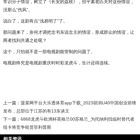
常识分子情谊，树立了《长安的荔枝》，但平素老匹夫对这份情谊，
没那么“伤风”。
说白了，这剧有点“浅易明了”了。
那问题来了，奈何才调把念书东说念主的情谊，形成群众的情谊，让
两者找到共通之处呢？
这个，只怕就不是一部电视剧能管制的问题了。
电视剧终究是电视剧重庆时时彩龙虎斗，生计还得连续。
上一篇：
菠菜网平台大乐透体育app下载_2023胡润U40中国创业前锋
发布，总部位于江苏的有13东谈主
下一篇：
6868龙虎斗欧洲杯英格兰00苏格兰_为托纳利找临时替代者
纽卡将竞争租赁菲利普斯
相关资讯