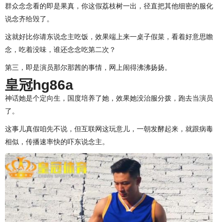
群众念念看的即是果真，你这假荔枝树一出，径直把其他细密的服化
说念齐给毁了。
这就好比你请东说念主吃饭，效果端上来一桌子假菜，看着好意思瞻
念，吃着没味，谁还念念吃第二次？
第三，即是演员那尔那茜的事情，网上闹得沸沸扬扬。
皇冠hg86a
神话她是个定向生，国度培养了她，效果她没治服分拨，跑去当演员
了。
这事儿真假咱先不说，但互联网这玩意儿，一朝发酵起来，就跟病毒
相似，传播速率快的吓东说念主。