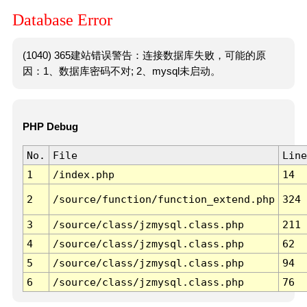
Database Error
(1040) 365建站错误警告：连接数据库失败，可能的原
因：1、数据库密码不对; 2、mysql未启动。
PHP Debug
No.
File
Line
1
/index.php
14
2
/source/function/function_extend.php
324
3
/source/class/jzmysql.class.php
211
4
/source/class/jzmysql.class.php
62
5
/source/class/jzmysql.class.php
94
6
/source/class/jzmysql.class.php
76