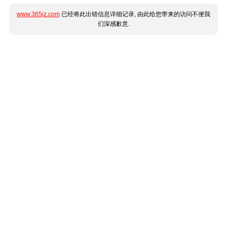
www.365jz.com
已经将此出错信息详细记录, 由此给您带来的访问不便我
们深感歉意.