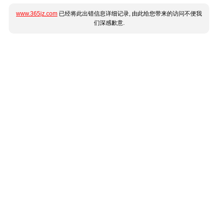
www.365jz.com
已经将此出错信息详细记录, 由此给您带来的访问不便我
们深感歉意.