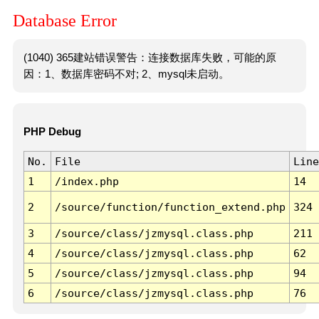
Database Error
(1040) 365建站错误警告：连接数据库失败，可能的原
因：1、数据库密码不对; 2、mysql未启动。
PHP Debug
No.
File
Line
1
/index.php
14
2
/source/function/function_extend.php
324
3
/source/class/jzmysql.class.php
211
4
/source/class/jzmysql.class.php
62
5
/source/class/jzmysql.class.php
94
6
/source/class/jzmysql.class.php
76