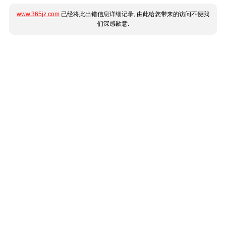
www.365jz.com
已经将此出错信息详细记录, 由此给您带来的访问不便我
们深感歉意.