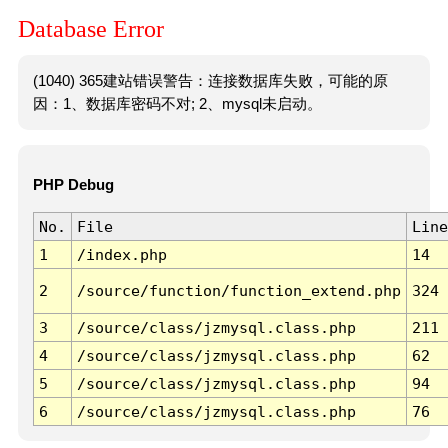
Database Error
(1040) 365建站错误警告：连接数据库失败，可能的原
因：1、数据库密码不对; 2、mysql未启动。
PHP Debug
No.
File
Line
1
/index.php
14
2
/source/function/function_extend.php
324
3
/source/class/jzmysql.class.php
211
4
/source/class/jzmysql.class.php
62
5
/source/class/jzmysql.class.php
94
6
/source/class/jzmysql.class.php
76