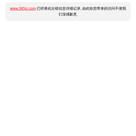
www.365jz.com
已经将此出错信息详细记录, 由此给您带来的访问不便我
们深感歉意.