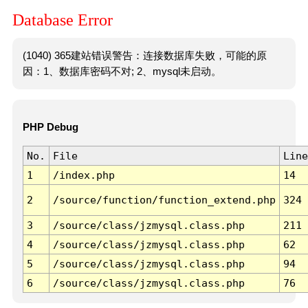
Database Error
(1040) 365建站错误警告：连接数据库失败，可能的原
因：1、数据库密码不对; 2、mysql未启动。
PHP Debug
No.
File
Line
1
/index.php
14
2
/source/function/function_extend.php
324
3
/source/class/jzmysql.class.php
211
4
/source/class/jzmysql.class.php
62
5
/source/class/jzmysql.class.php
94
6
/source/class/jzmysql.class.php
76