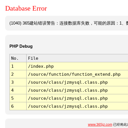
Database Error
(1040) 365建站错误警告：连接数据库失败，可能的原因：1、数
PHP Debug
No.
File
1
/index.php
2
/source/function/function_extend.php
3
/source/class/jzmysql.class.php
4
/source/class/jzmysql.class.php
5
/source/class/jzmysql.class.php
6
/source/class/jzmysql.class.php
www.365jz.com
已经将此