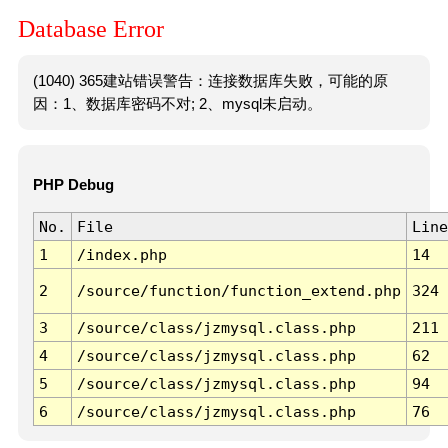
Database Error
(1040) 365建站错误警告：连接数据库失败，可能的原
因：1、数据库密码不对; 2、mysql未启动。
PHP Debug
No.
File
Line
1
/index.php
14
2
/source/function/function_extend.php
324
3
/source/class/jzmysql.class.php
211
4
/source/class/jzmysql.class.php
62
5
/source/class/jzmysql.class.php
94
6
/source/class/jzmysql.class.php
76