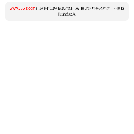
www.365jz.com
已经将此出错信息详细记录, 由此给您带来的访问不便我
们深感歉意.