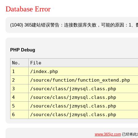
Database Error
(1040) 365建站错误警告：连接数据库失败，可能的原因：1、数
PHP Debug
No.
File
1
/index.php
2
/source/function/function_extend.php
3
/source/class/jzmysql.class.php
4
/source/class/jzmysql.class.php
5
/source/class/jzmysql.class.php
6
/source/class/jzmysql.class.php
www.365jz.com
已经将此