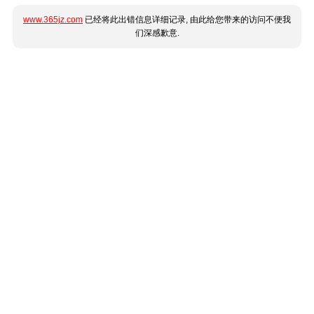
www.365jz.com
已经将此出错信息详细记录, 由此给您带来的访问不便我
们深感歉意.