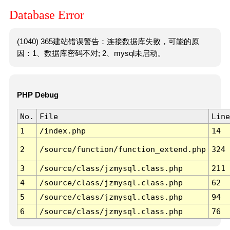
Database Error
(1040) 365建站错误警告：连接数据库失败，可能的原
因：1、数据库密码不对; 2、mysql未启动。
PHP Debug
No.
File
Line
1
/index.php
14
2
/source/function/function_extend.php
324
3
/source/class/jzmysql.class.php
211
4
/source/class/jzmysql.class.php
62
5
/source/class/jzmysql.class.php
94
6
/source/class/jzmysql.class.php
76