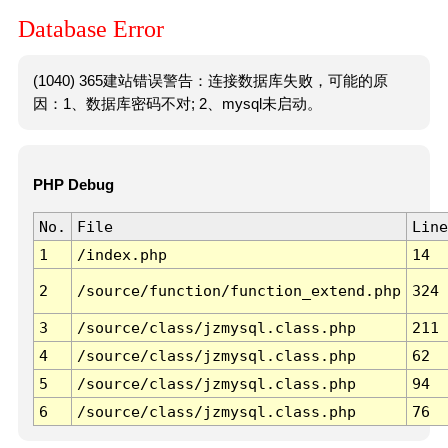
Database Error
(1040) 365建站错误警告：连接数据库失败，可能的原
因：1、数据库密码不对; 2、mysql未启动。
PHP Debug
No.
File
Line
1
/index.php
14
2
/source/function/function_extend.php
324
3
/source/class/jzmysql.class.php
211
4
/source/class/jzmysql.class.php
62
5
/source/class/jzmysql.class.php
94
6
/source/class/jzmysql.class.php
76