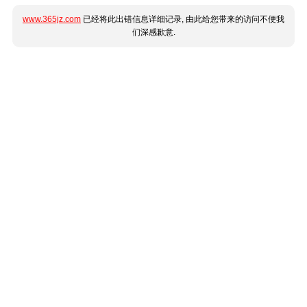
www.365jz.com
已经将此出错信息详细记录, 由此给您带来的访问不便我
们深感歉意.