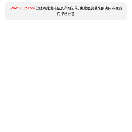
www.365jz.com
已经将此出错信息详细记录, 由此给您带来的访问不便我
们深感歉意.