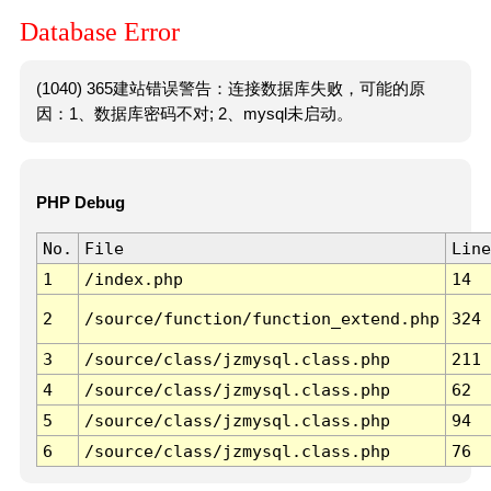
Database Error
(1040) 365建站错误警告：连接数据库失败，可能的原
因：1、数据库密码不对; 2、mysql未启动。
PHP Debug
No.
File
Line
1
/index.php
14
2
/source/function/function_extend.php
324
3
/source/class/jzmysql.class.php
211
4
/source/class/jzmysql.class.php
62
5
/source/class/jzmysql.class.php
94
6
/source/class/jzmysql.class.php
76