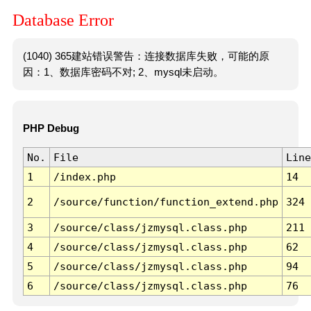
Database Error
(1040) 365建站错误警告：连接数据库失败，可能的原
因：1、数据库密码不对; 2、mysql未启动。
PHP Debug
No.
File
Line
1
/index.php
14
2
/source/function/function_extend.php
324
3
/source/class/jzmysql.class.php
211
4
/source/class/jzmysql.class.php
62
5
/source/class/jzmysql.class.php
94
6
/source/class/jzmysql.class.php
76