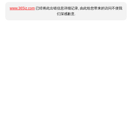
www.365jz.com
已经将此出错信息详细记录, 由此给您带来的访问不便我
们深感歉意.