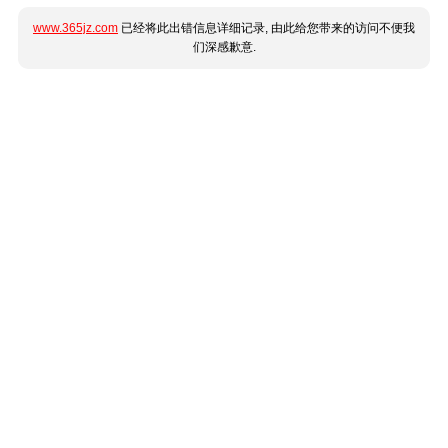
www.365jz.com
已经将此出错信息详细记录, 由此给您带来的访问不便我
们深感歉意.