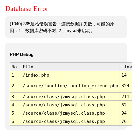
Database Error
(1040) 365建站错误警告：连接数据库失败，可能的原
因：1、数据库密码不对; 2、mysql未启动。
PHP Debug
No.
File
Line
1
/index.php
14
2
/source/function/function_extend.php
324
3
/source/class/jzmysql.class.php
211
4
/source/class/jzmysql.class.php
62
5
/source/class/jzmysql.class.php
94
6
/source/class/jzmysql.class.php
76