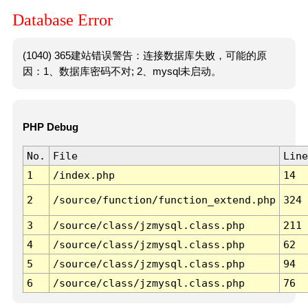
Database Error
(1040) 365建站错误警告：连接数据库失败，可能的原
因：1、数据库密码不对; 2、mysql未启动。
PHP Debug
No.
File
Line
1
/index.php
14
2
/source/function/function_extend.php
324
3
/source/class/jzmysql.class.php
211
4
/source/class/jzmysql.class.php
62
5
/source/class/jzmysql.class.php
94
6
/source/class/jzmysql.class.php
76