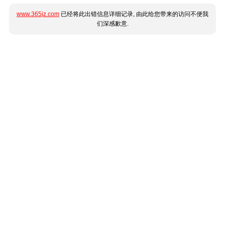
www.365jz.com
已经将此出错信息详细记录, 由此给您带来的访问不便我
们深感歉意.