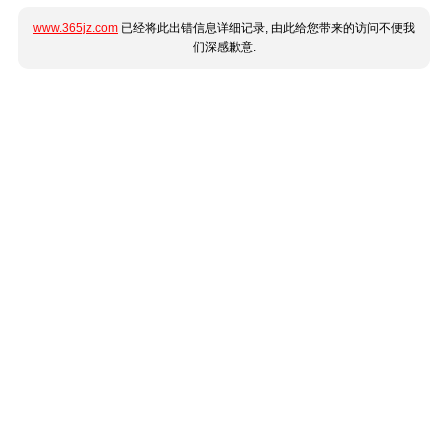
www.365jz.com
已经将此出错信息详细记录, 由此给您带来的访问不便我
们深感歉意.