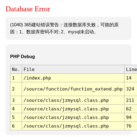
Database Error
(1040) 365建站错误警告：连接数据库失败，可能的原
因：1、数据库密码不对; 2、mysql未启动。
PHP Debug
No.
File
Line
1
/index.php
14
2
/source/function/function_extend.php
324
3
/source/class/jzmysql.class.php
211
4
/source/class/jzmysql.class.php
62
5
/source/class/jzmysql.class.php
94
6
/source/class/jzmysql.class.php
76