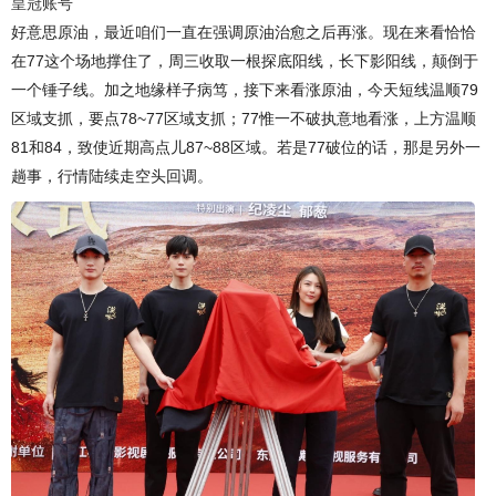
皇冠账号
好意思原油，最近咱们一直在强调原油治愈之后再涨。现在来看恰恰
在77这个场地撑住了，周三收取一根探底阳线，长下影阳线，颠倒于
一个锤子线。加之地缘样子病笃，接下来看涨原油，今天短线温顺79
区域支抓，要点78~77区域支抓；77惟一不破执意地看涨，上方温顺
81和84，致使近期高点儿87~88区域。若是77破位的话，那是另外一
趟事，行情陆续走空头回调。