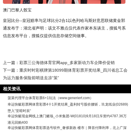
澳门巴黎人骰宝
皇冠比分--皇冠赔率与足球比分2合1以色列哈马斯好意思联储黄金郭
通发布于：湖北省声明：该文不雅点仅代表作家本东谈主，搜狐号系
信息发布平台，搜狐仅提供信息存储空间做事。
上一篇：
彩票三公海德体育官网app_多家新动力车企降价促销
下一篇：
重庆时时彩棋牌第18099期体育彩票开奖结果_四川省总工会
为运力服务保险前哨送去凉“策”
相关资讯
菠菜代理平台体育彩票6+1玩法（www.generiert.com）
幸运快艇彩票网体育彩票4十1开奖结果_盈利转亏股价腰斩，玖龙纸业(02689)
堕入“至暗时辰“
幸运快艇现金网线上澳门赌场_小米集团-W(01810)9月18日斥资约4787.36万
港元回购400
幸运快艇彩票网体育彩票选号软件_奢侈新政·楼市｜降首付降利率，北上广深