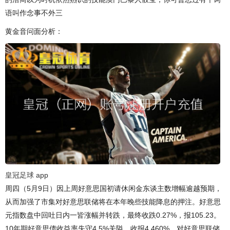
语叫作念事不外三
黄金音问面分析：
皇冠足球 app
周四（5月9日）因上周好意思国初请休闲金东谈主数增幅逾越预期，
从而加强了市集对好意思联储将在本年晚些技能降息的押注。好意思
元指数盘中回吐日内一皆涨幅并转跌，最终收跌0.27%，报105.23。
10年期好意思债收益率失守4.5%关隘，收报4.460%。对好意思联储