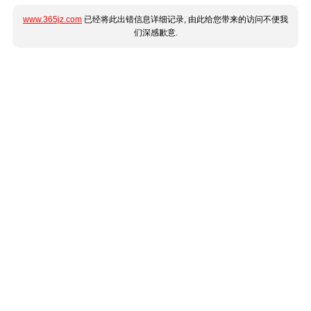
www.365jz.com
已经将此出错信息详细记录, 由此给您带来的访问不便我
们深感歉意.