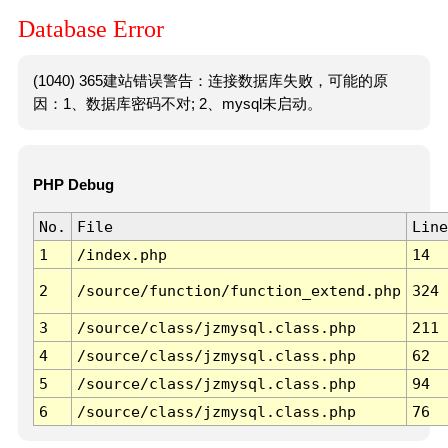
Database Error
(1040) 365建站错误警告：连接数据库失败，可能的原
因：1、数据库密码不对; 2、mysql未启动。
PHP Debug
No.
File
Line
1
/index.php
14
2
/source/function/function_extend.php
324
3
/source/class/jzmysql.class.php
211
4
/source/class/jzmysql.class.php
62
5
/source/class/jzmysql.class.php
94
6
/source/class/jzmysql.class.php
76