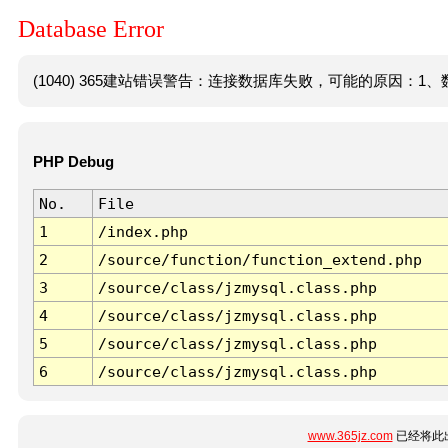
Database Error
(1040) 365建站错误警告：连接数据库失败，可能的原因：1、数
PHP Debug
No.
File
1
/index.php
2
/source/function/function_extend.php
3
/source/class/jzmysql.class.php
4
/source/class/jzmysql.class.php
5
/source/class/jzmysql.class.php
6
/source/class/jzmysql.class.php
www.365jz.com
已经将此