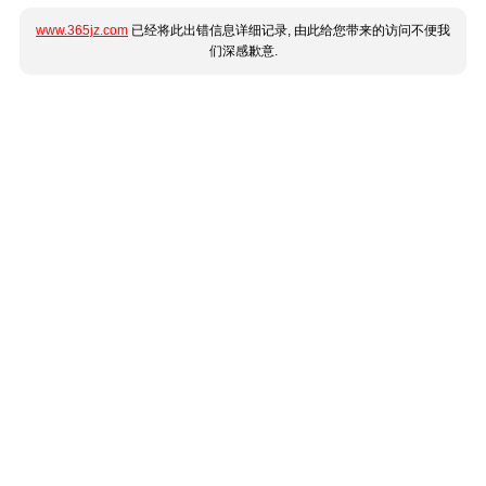
www.365jz.com
已经将此出错信息详细记录, 由此给您带来的访问不便我
们深感歉意.