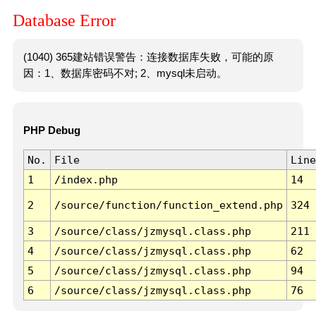
Database Error
(1040) 365建站错误警告：连接数据库失败，可能的原
因：1、数据库密码不对; 2、mysql未启动。
PHP Debug
No.
File
Line
1
/index.php
14
2
/source/function/function_extend.php
324
3
/source/class/jzmysql.class.php
211
4
/source/class/jzmysql.class.php
62
5
/source/class/jzmysql.class.php
94
6
/source/class/jzmysql.class.php
76