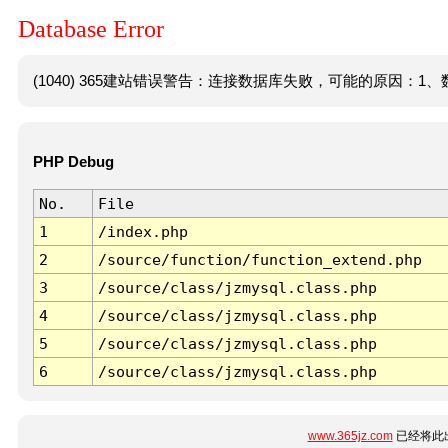
Database Error
(1040) 365建站错误警告：连接数据库失败，可能的原因：1、数
PHP Debug
No.
File
1
/index.php
2
/source/function/function_extend.php
3
/source/class/jzmysql.class.php
4
/source/class/jzmysql.class.php
5
/source/class/jzmysql.class.php
6
/source/class/jzmysql.class.php
www.365jz.com
已经将此