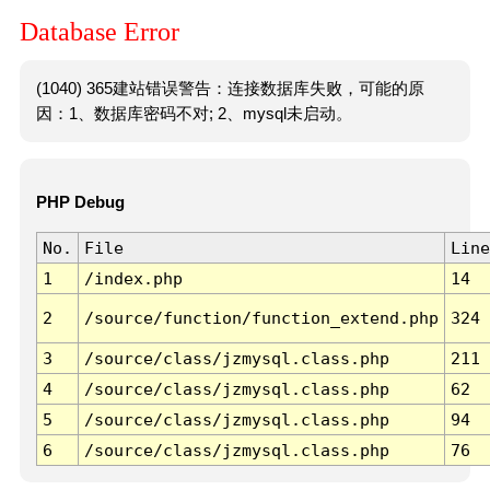
Database Error
(1040) 365建站错误警告：连接数据库失败，可能的原
因：1、数据库密码不对; 2、mysql未启动。
PHP Debug
No.
File
Line
1
/index.php
14
2
/source/function/function_extend.php
324
3
/source/class/jzmysql.class.php
211
4
/source/class/jzmysql.class.php
62
5
/source/class/jzmysql.class.php
94
6
/source/class/jzmysql.class.php
76