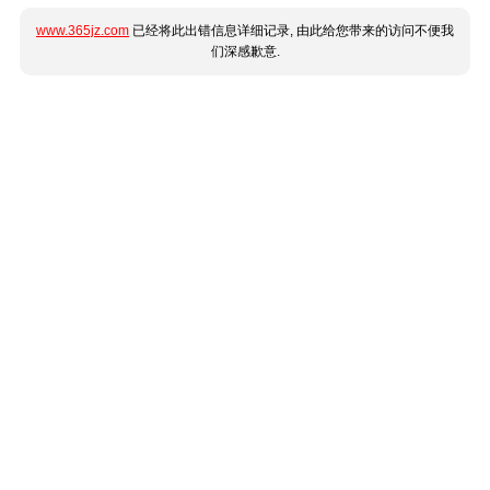
www.365jz.com
已经将此出错信息详细记录, 由此给您带来的访问不便我
们深感歉意.