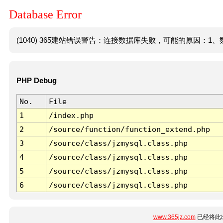
Database Error
(1040) 365建站错误警告：连接数据库失败，可能的原因：1、数
PHP Debug
No.
File
1
/index.php
2
/source/function/function_extend.php
3
/source/class/jzmysql.class.php
4
/source/class/jzmysql.class.php
5
/source/class/jzmysql.class.php
6
/source/class/jzmysql.class.php
www.365jz.com
已经将此