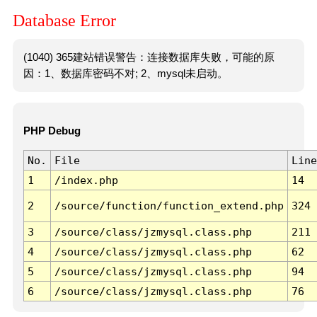
Database Error
(1040) 365建站错误警告：连接数据库失败，可能的原
因：1、数据库密码不对; 2、mysql未启动。
PHP Debug
No.
File
Line
1
/index.php
14
2
/source/function/function_extend.php
324
3
/source/class/jzmysql.class.php
211
4
/source/class/jzmysql.class.php
62
5
/source/class/jzmysql.class.php
94
6
/source/class/jzmysql.class.php
76