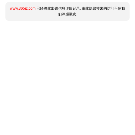
www.365jz.com
已经将此出错信息详细记录, 由此给您带来的访问不便我
们深感歉意.