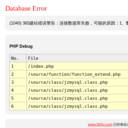
Database Error
(1040) 365建站错误警告：连接数据库失败，可能的原因：1、数
PHP Debug
No.
File
1
/index.php
2
/source/function/function_extend.php
3
/source/class/jzmysql.class.php
4
/source/class/jzmysql.class.php
5
/source/class/jzmysql.class.php
6
/source/class/jzmysql.class.php
www.365jz.com
已经将此