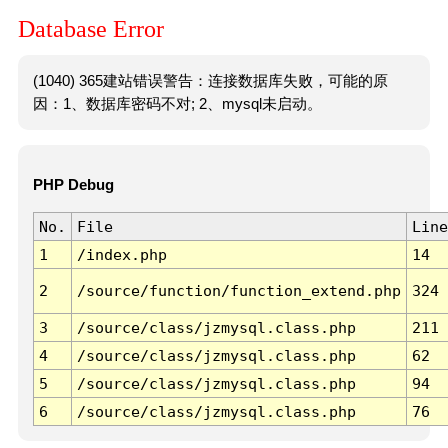
Database Error
(1040) 365建站错误警告：连接数据库失败，可能的原
因：1、数据库密码不对; 2、mysql未启动。
PHP Debug
No.
File
Line
1
/index.php
14
2
/source/function/function_extend.php
324
3
/source/class/jzmysql.class.php
211
4
/source/class/jzmysql.class.php
62
5
/source/class/jzmysql.class.php
94
6
/source/class/jzmysql.class.php
76