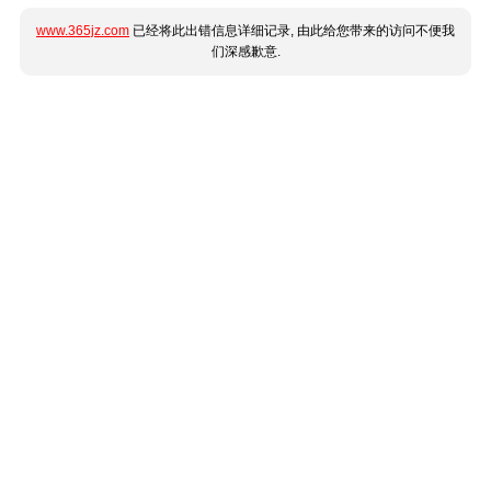
www.365jz.com
已经将此出错信息详细记录, 由此给您带来的访问不便我
们深感歉意.