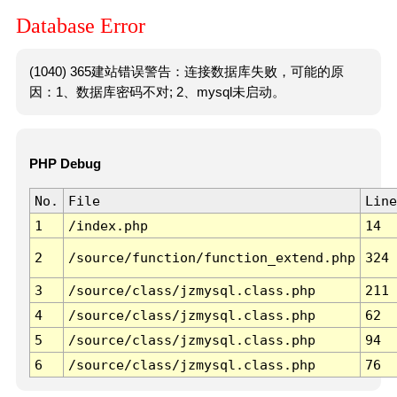
Database Error
(1040) 365建站错误警告：连接数据库失败，可能的原
因：1、数据库密码不对; 2、mysql未启动。
PHP Debug
No.
File
Line
1
/index.php
14
2
/source/function/function_extend.php
324
3
/source/class/jzmysql.class.php
211
4
/source/class/jzmysql.class.php
62
5
/source/class/jzmysql.class.php
94
6
/source/class/jzmysql.class.php
76