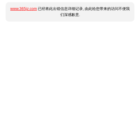
www.365jz.com
已经将此出错信息详细记录, 由此给您带来的访问不便我
们深感歉意.