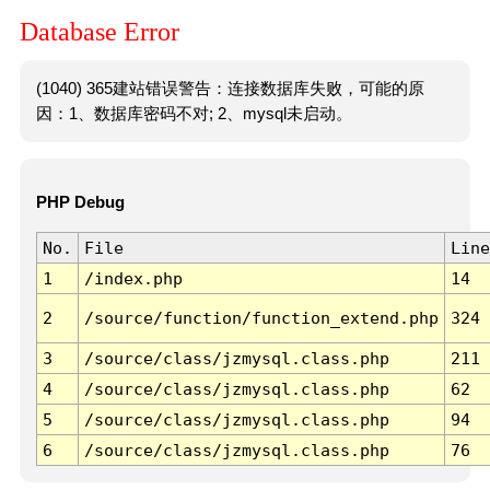
Database Error
(1040) 365建站错误警告：连接数据库失败，可能的原
因：1、数据库密码不对; 2、mysql未启动。
PHP Debug
No.
File
Line
1
/index.php
14
2
/source/function/function_extend.php
324
3
/source/class/jzmysql.class.php
211
4
/source/class/jzmysql.class.php
62
5
/source/class/jzmysql.class.php
94
6
/source/class/jzmysql.class.php
76