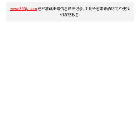
www.365jz.com
已经将此出错信息详细记录, 由此给您带来的访问不便我
们深感歉意.