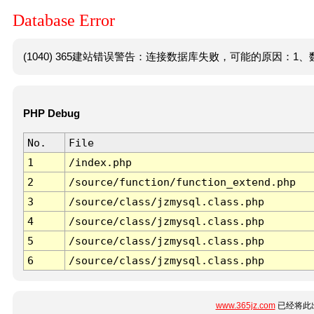
Database Error
(1040) 365建站错误警告：连接数据库失败，可能的原因：1、数
PHP Debug
No.
File
1
/index.php
2
/source/function/function_extend.php
3
/source/class/jzmysql.class.php
4
/source/class/jzmysql.class.php
5
/source/class/jzmysql.class.php
6
/source/class/jzmysql.class.php
www.365jz.com
已经将此