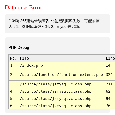
Database Error
(1040) 365建站错误警告：连接数据库失败，可能的原
因：1、数据库密码不对; 2、mysql未启动。
PHP Debug
No.
File
Line
1
/index.php
14
2
/source/function/function_extend.php
324
3
/source/class/jzmysql.class.php
211
4
/source/class/jzmysql.class.php
62
5
/source/class/jzmysql.class.php
94
6
/source/class/jzmysql.class.php
76