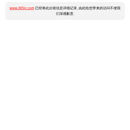
www.365jz.com
已经将此出错信息详细记录, 由此给您带来的访问不便我
们深感歉意.