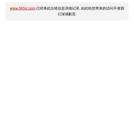
www.365jz.com
已经将此出错信息详细记录, 由此给您带来的访问不便我
们深感歉意.