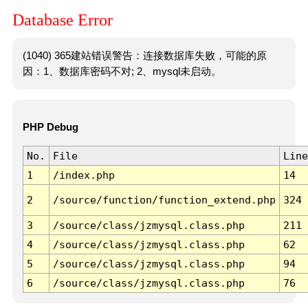
Database Error
(1040) 365建站错误警告：连接数据库失败，可能的原
因：1、数据库密码不对; 2、mysql未启动。
PHP Debug
No.
File
Line
1
/index.php
14
2
/source/function/function_extend.php
324
3
/source/class/jzmysql.class.php
211
4
/source/class/jzmysql.class.php
62
5
/source/class/jzmysql.class.php
94
6
/source/class/jzmysql.class.php
76