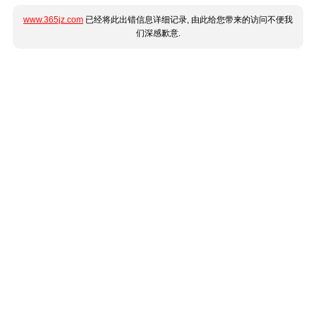
www.365jz.com
已经将此出错信息详细记录, 由此给您带来的访问不便我
们深感歉意.