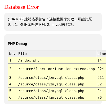
Database Error
(1040) 365建站错误警告：连接数据库失败，可能的原
因：1、数据库密码不对; 2、mysql未启动。
PHP Debug
No.
File
Line
1
/index.php
14
2
/source/function/function_extend.php
324
3
/source/class/jzmysql.class.php
211
4
/source/class/jzmysql.class.php
62
5
/source/class/jzmysql.class.php
94
6
/source/class/jzmysql.class.php
76