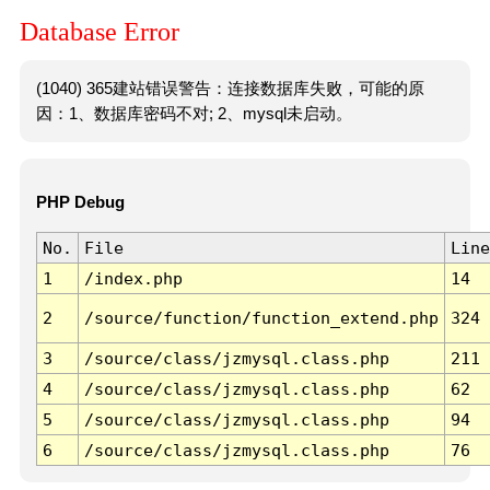
Database Error
(1040) 365建站错误警告：连接数据库失败，可能的原
因：1、数据库密码不对; 2、mysql未启动。
PHP Debug
No.
File
Line
1
/index.php
14
2
/source/function/function_extend.php
324
3
/source/class/jzmysql.class.php
211
4
/source/class/jzmysql.class.php
62
5
/source/class/jzmysql.class.php
94
6
/source/class/jzmysql.class.php
76