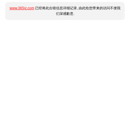
www.365jz.com
已经将此出错信息详细记录, 由此给您带来的访问不便我
们深感歉意.