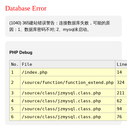
Database Error
(1040) 365建站错误警告：连接数据库失败，可能的原
因：1、数据库密码不对; 2、mysql未启动。
PHP Debug
No.
File
Line
1
/index.php
14
2
/source/function/function_extend.php
324
3
/source/class/jzmysql.class.php
211
4
/source/class/jzmysql.class.php
62
5
/source/class/jzmysql.class.php
94
6
/source/class/jzmysql.class.php
76