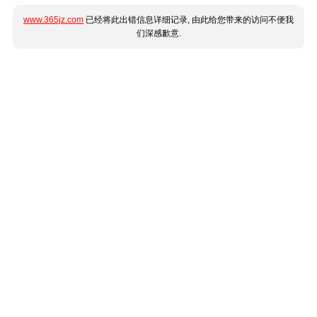
www.365jz.com
已经将此出错信息详细记录, 由此给您带来的访问不便我
们深感歉意.