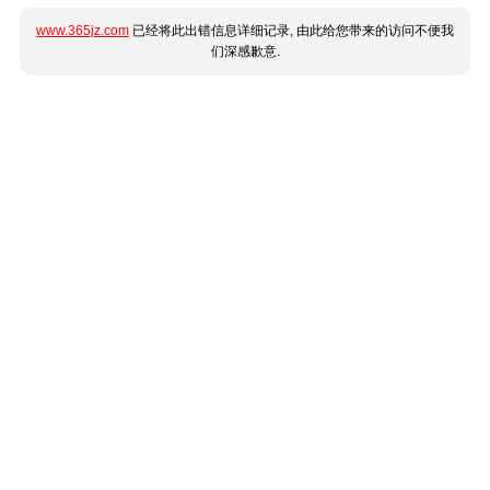
www.365jz.com
已经将此出错信息详细记录, 由此给您带来的访问不便我
们深感歉意.