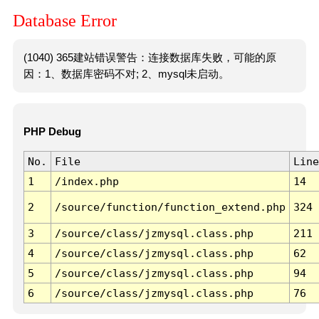
Database Error
(1040) 365建站错误警告：连接数据库失败，可能的原
因：1、数据库密码不对; 2、mysql未启动。
PHP Debug
No.
File
Line
1
/index.php
14
2
/source/function/function_extend.php
324
3
/source/class/jzmysql.class.php
211
4
/source/class/jzmysql.class.php
62
5
/source/class/jzmysql.class.php
94
6
/source/class/jzmysql.class.php
76