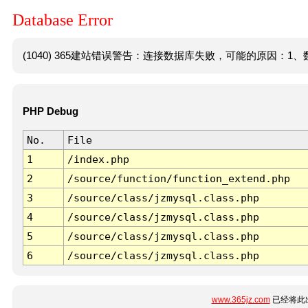
Database Error
(1040) 365建站错误警告：连接数据库失败，可能的原因：1、数
PHP Debug
No.
File
1
/index.php
2
/source/function/function_extend.php
3
/source/class/jzmysql.class.php
4
/source/class/jzmysql.class.php
5
/source/class/jzmysql.class.php
6
/source/class/jzmysql.class.php
www.365jz.com
已经将此