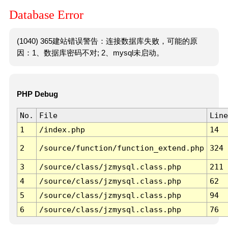
Database Error
(1040) 365建站错误警告：连接数据库失败，可能的原
因：1、数据库密码不对; 2、mysql未启动。
PHP Debug
No.
File
Line
1
/index.php
14
2
/source/function/function_extend.php
324
3
/source/class/jzmysql.class.php
211
4
/source/class/jzmysql.class.php
62
5
/source/class/jzmysql.class.php
94
6
/source/class/jzmysql.class.php
76