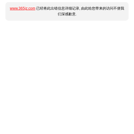
www.365jz.com
已经将此出错信息详细记录, 由此给您带来的访问不便我
们深感歉意.