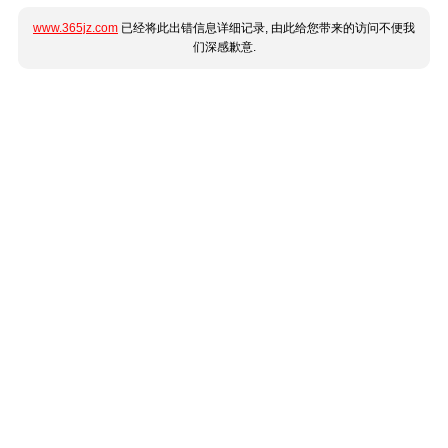
www.365jz.com
已经将此出错信息详细记录, 由此给您带来的访问不便我
们深感歉意.