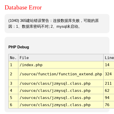
Database Error
(1040) 365建站错误警告：连接数据库失败，可能的原
因：1、数据库密码不对; 2、mysql未启动。
PHP Debug
No.
File
Line
1
/index.php
14
2
/source/function/function_extend.php
324
3
/source/class/jzmysql.class.php
211
4
/source/class/jzmysql.class.php
62
5
/source/class/jzmysql.class.php
94
6
/source/class/jzmysql.class.php
76