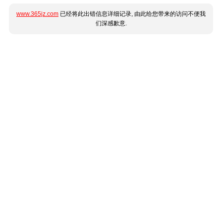
www.365jz.com
已经将此出错信息详细记录, 由此给您带来的访问不便我
们深感歉意.