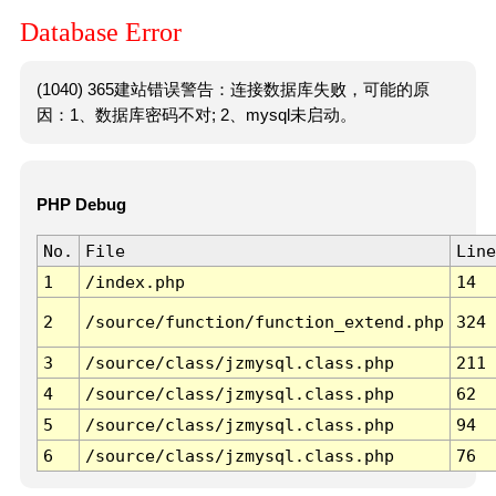
Database Error
(1040) 365建站错误警告：连接数据库失败，可能的原
因：1、数据库密码不对; 2、mysql未启动。
PHP Debug
No.
File
Line
1
/index.php
14
2
/source/function/function_extend.php
324
3
/source/class/jzmysql.class.php
211
4
/source/class/jzmysql.class.php
62
5
/source/class/jzmysql.class.php
94
6
/source/class/jzmysql.class.php
76