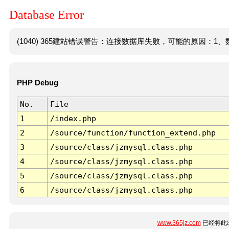
Database Error
(1040) 365建站错误警告：连接数据库失败，可能的原因：1、数
PHP Debug
No.
File
1
/index.php
2
/source/function/function_extend.php
3
/source/class/jzmysql.class.php
4
/source/class/jzmysql.class.php
5
/source/class/jzmysql.class.php
6
/source/class/jzmysql.class.php
www.365jz.com
已经将此