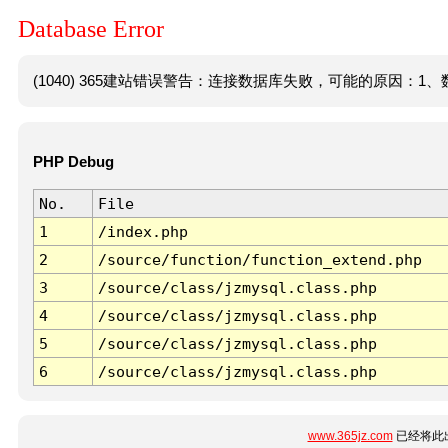
Database Error
(1040) 365建站错误警告：连接数据库失败，可能的原因：1、数
PHP Debug
No.
File
1
/index.php
2
/source/function/function_extend.php
3
/source/class/jzmysql.class.php
4
/source/class/jzmysql.class.php
5
/source/class/jzmysql.class.php
6
/source/class/jzmysql.class.php
www.365jz.com
已经将此