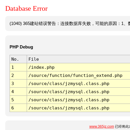
Database Error
(1040) 365建站错误警告：连接数据库失败，可能的原因：1、数
PHP Debug
No.
File
1
/index.php
2
/source/function/function_extend.php
3
/source/class/jzmysql.class.php
4
/source/class/jzmysql.class.php
5
/source/class/jzmysql.class.php
6
/source/class/jzmysql.class.php
www.365jz.com
已经将此