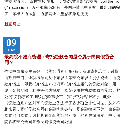
种零落情形。 四种情形 情形一：“温水煮青蛙”式零落("boil the fro
g" recession)，发生概率为36%，是四种情形中最有可能出现的完
了。摩根大通示意，通胀高企且坚忍将激励泛泛
新宝网址
09
Feb
最高院不雅点梳理：寄托贷款合同是否属于民间假贷合
同？
依据中国东谈主民银行《贷款通则》第7条：所谓寄托合同，系指
由政府部门、企功绩单元及个东谈主等寄托东谈主提供资金，由贷
款东谈主（即受托东谈主）把柄寄托东谈主服气的贷款对象、用
途、金额期限、利率等代为披发、监督使用并协助收回的贷款。此
处的“受托东谈主”即为贷款东谈主，实行中为营业银行。此外，
《贷款通则》还对寄托贷款业务进行了多少项放手性司法。从外不
雅来看，寄托贷款合同有金融机构参与、受金融律例不休、由金融
监管部门监管，因此具有金融贷款的性质。然则在司法实行中，法
院多将寄托合同算作民间假贷合同处理。