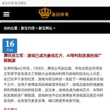
新宝代理-新宝网址
你的位置：
新宝代理
>
新宝网址
>
16
Feb
腾讯张立军：游戏已成为激动芯片、AI等时刻发展的深广
驱能源
证券时报e公司讯，7月8日，腾讯公司副总裁、华东总部总司理张
立军辞宇宙东谈主工智能大会游戏AI利用与游戏科技论坛上示意，
在已往半个多世纪里，游戏与前沿科技一直处于一种精采的共生相
干之中。在用户束缚提高的体验需求初始下，游戏总能实时地拥抱
和利用最前沿的科技后果，反过来，游戏也成为激动芯片、AI等时
刻发展的深广驱能源。游戏科技不仅在束缚改革游戏居品形态与研
发花样，也有望为更多坐蓐、糊口限度带来新可能。
新宝网址