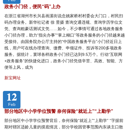
政务小门径，便民“码”上办
在浙江省湖州市长兴县画溪街说念姚家桥村村委会大门口，村民扫
码办理业务。新华社记者 徐 昱摄 查询交通违规、查询学历学位文
凭、查询粗豪话测试文凭……如今，不少事情可通过各地政务服务
小门径办理，助力“指尖办事”“掌上糊口”等政务服务的小门径越来越
受接待。由国务院办公厅主持的“中国政务服务平台”小门径近日上
线，用户可在线办理查询、缴费、申领证件、投诉等200多项政务
服务。据统计，寰球各样政务小门径已达到9.5万个。行动“互联网
+政务服务”的快捷化进口，政务小门径凭借辛苦、高效、智能、方
便等上风，成为
新宝网址
12
Feb
部分地区中小学学位预警 奈何保险“就近上”“上勤学”
部分地区中小学学位预警背后，奈何保险“就近上”“上勤学” “字据前
期对辖区适龄儿童的摸底情况，部分学校因管事范围内东谈主口散