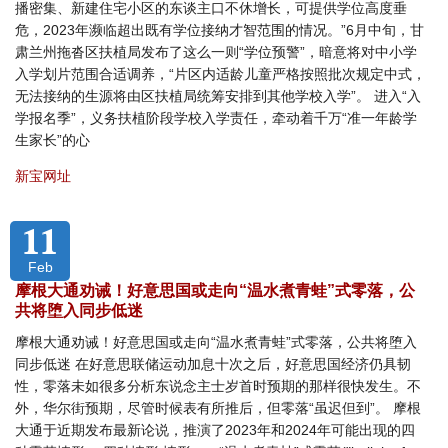
播密集、新建住宅小区的东谈主口不休增长，可提供学位高度垂
危，2023年濒临超出既有学位接纳才智范围的情况。”6月中旬，甘
肃兰州拖沓区扶植局发布了这么一则“学位预警”，暗意将对中小学
入学划片范围合适调养，“片区内适龄儿童严格按照批次规定中式，
无法接纳的生源将由区扶植局统筹安排到其他学校入学”。 进入“入
学报名季”，义务扶植阶段学校入学责任，牵动着千万“准一年龄学
生家长”的心
新宝网址
11
Feb
摩根大通劝诫！好意思国或走向“温水煮青蛙”式零落，公
共将堕入同步低迷
摩根大通劝诫！好意思国或走向“温水煮青蛙”式零落，公共将堕入
同步低迷 在好意思联储运动加息十次之后，好意思国经济仍具韧
性，零落未如很多分析东说念主士岁首时预期的那样很快发生。不
外，华尔街预期，尽管时候表有所推后，但零落“虽迟但到”。 摩根
大通于近期发布最新论说，推演了2023年和2024年可能出现的四