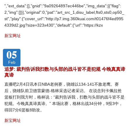
","ext_data":[],"gnid":"9a09264897ec446be","img_data":[{"flag":
2,"img":[]}],"original":0,"pat":"art_src_1,disu_label,fts0,sts0,op50_
st","play":{"cover_url":"http://p7.img.360kuai.com/t01476f4ed995
4339d2.jpg?size=323x430","default":{"url":"https://kzx
新宝网址
05
Feb
追梦: 裁判告诉我扫数与头部的战斗皆不是犯规 今晚真真谛
真谛
直播吧2月4日讯本日NBA老例赛，骁雄以134-141不敌老鹰。赛
后，骁雄队前卫德雷蒙德-格林采选记者采访。 在说念到卡佩拉抢
篮板打到我方时，格林说：“裁判告诉我，扫数与头部的战斗皆不是
犯规。今晚真真谛真谛。” 本场比赛，格林出战34分钟，9投3中，
得回7分6篮板8助攻。
新宝网址