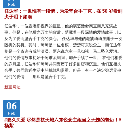
Feb
任达华：一世惟有一段情，为爱坚合手丁克，在 50 岁看到
犬子泪下如雨
任达华，一位香港影视界的巨星，他的演艺活命爽直而又充满故
事。但是，在他后光万丈的背后，荫藏着一段深情的爱情故事，以
及为了爱而坚合手丁克的决心。 任达华与他的老婆琦琦显露于一次
随机的契机。其时，琦琦是一位名模，楚楚可东说念主，而任达华
则是一个奇迹有成的演员。两东说念主一见扫视，马上坠入爱河。
他们的爱情故事初始于阿谁顷刻间，却合手续了一世。 在他们相爱
的岁月里，任达华和琦琦共同资历了好多甜密和沉重。他们互相扶
合手，共同靠近生活中的挑战和贵重。但是，有一个决定弥远贯串
他们的爱情——那即是坚合手丁克。
新宝网址
06
Feb
#要久久爱 尽然是杭天城六东说念主组当之无愧的老迈！#
杨紫