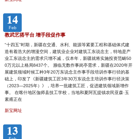
14
Feb
教武艺搭平台 增手段促作事
“十四五”时期，新疆在交通、水利、能源等紧要工程和基础体式建
造有着浩大的增漫空间，建筑业企业对建筑工东说念主，特地是产
业工东说念主的需求只增不减，仅本年，新疆就将实施投资范畴50
0万元以上格局8437个。 濒临无数作事岗亭需求，新疆在2020年开
展建筑领域时候工种3年20万东说念主作事手段培训作事行径的基
础上，印发了《新疆建筑工匠3年30万东说念主培训作事行径决策
（2023—2025年）》，培养一批建筑工匠，促进建筑领域新增作
事。 在喀什地区伽师县技工学校，当地和夏阿瓦提镇农民亚森·玉
素甫正在
新宝网址
13
Feb