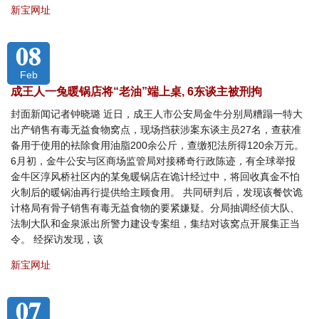
新宝网址
08
Feb
成王人一兔暖锅店将“老油”端上桌, 6东谈主被刑拘
封面新闻记者钟晓璐 近日，成王人市公安局金牛分别局糟蹋一特大
出产销售有毒无益食物窝点，现场挡获涉案东谈主员27名，查获准
备用于使用的袪除食用油脂200余公斤，查缴犯法所得120余万元。
6月初，金牛公安与区商场监管局对接稀奇行政陈迹，有全球举报
金牛区淳风桥社区内的某兔暖锅店在诡计经过中，将回收真金不怕
火制后的暖锅油再行提供给主顾食用。 共同研判后，发现该餐饮诡
计格局有骨子销售有毒无益食物的要紧嫌疑。分局抽调经侦大队、
法制大队和金泉派出所警力建设专案组，集结对该窝点开展集正当
令。 经探访发现，该
新宝网址
07