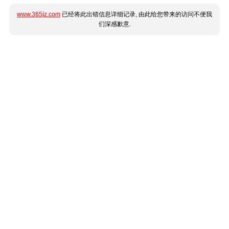
www.365jz.com
已经将此出错信息详细记录, 由此给您带来的访问不便我
们深感歉意.