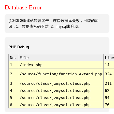
Database Error
(1040) 365建站错误警告：连接数据库失败，可能的原
因：1、数据库密码不对; 2、mysql未启动。
PHP Debug
No.
File
Line
1
/index.php
14
2
/source/function/function_extend.php
324
3
/source/class/jzmysql.class.php
211
4
/source/class/jzmysql.class.php
62
5
/source/class/jzmysql.class.php
94
6
/source/class/jzmysql.class.php
76