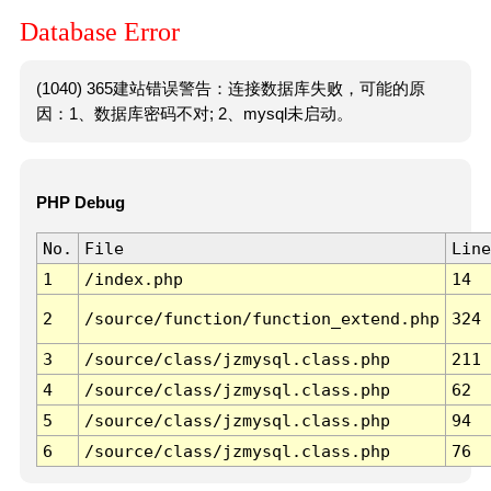
Database Error
(1040) 365建站错误警告：连接数据库失败，可能的原
因：1、数据库密码不对; 2、mysql未启动。
PHP Debug
No.
File
Line
1
/index.php
14
2
/source/function/function_extend.php
324
3
/source/class/jzmysql.class.php
211
4
/source/class/jzmysql.class.php
62
5
/source/class/jzmysql.class.php
94
6
/source/class/jzmysql.class.php
76