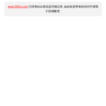
www.365jz.com
已经将此出错信息详细记录, 由此给您带来的访问不便我
们深感歉意.