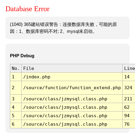
Database Error
(1040) 365建站错误警告：连接数据库失败，可能的原
因：1、数据库密码不对; 2、mysql未启动。
PHP Debug
No.
File
Line
1
/index.php
14
2
/source/function/function_extend.php
324
3
/source/class/jzmysql.class.php
211
4
/source/class/jzmysql.class.php
62
5
/source/class/jzmysql.class.php
94
6
/source/class/jzmysql.class.php
76