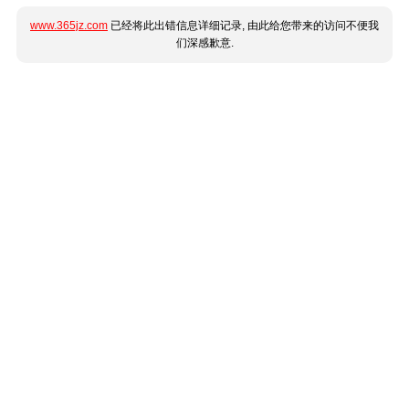
www.365jz.com
已经将此出错信息详细记录, 由此给您带来的访问不便我
们深感歉意.