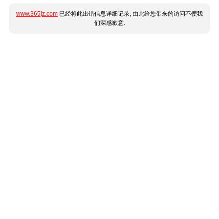
www.365jz.com
已经将此出错信息详细记录, 由此给您带来的访问不便我
们深感歉意.