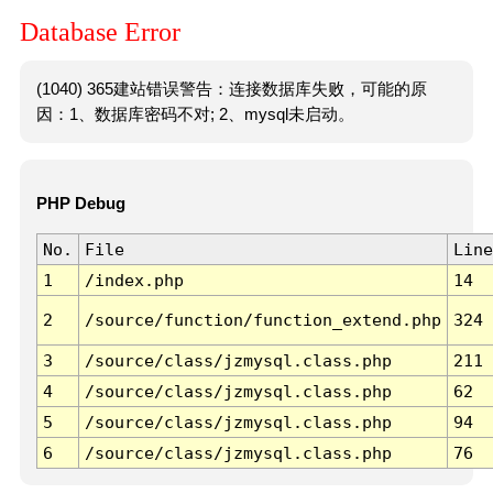
Database Error
(1040) 365建站错误警告：连接数据库失败，可能的原
因：1、数据库密码不对; 2、mysql未启动。
PHP Debug
No.
File
Line
1
/index.php
14
2
/source/function/function_extend.php
324
3
/source/class/jzmysql.class.php
211
4
/source/class/jzmysql.class.php
62
5
/source/class/jzmysql.class.php
94
6
/source/class/jzmysql.class.php
76